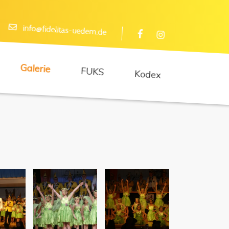
info@fidelitas-uedem.de
Galerie
FUKS
Kodex